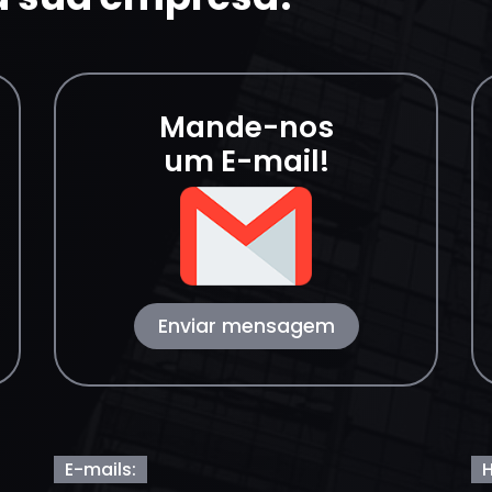
Mande-nos
um E-mail!
Enviar mensagem
E-mails:
H