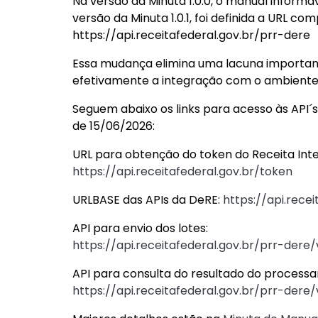
Na versão da Minuta 1.0.0, o manual informa
versão da Minuta 1.0.1, foi definida a URL com
https://api.receitafederal.gov.br/prr-dere
Essa mudança elimina uma lacuna importan
efetivamente a integração com o ambiente
Seguem abaixo os links para acesso às API´
de 15/06/2026:
URL para obtenção do token do Receita Inte
https://api.receitafederal.gov.br/token
URLBASE das APIs da DeRE:
https://api.rece
API para envio dos lotes:
https://api.receitafederal.gov.br/prr-dere
API para consulta do resultado do process
https://api.receitafederal.gov.br/prr-dere/