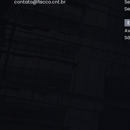
contato@fiscco.cnt.br
Se
Se
E
Av
Sã