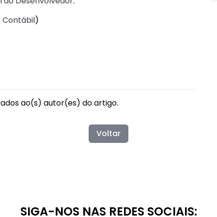
l do Desenvolvedor
.
 Contábil
)
vados ao(s) autor(es) do artigo.
Voltar
SIGA-NOS NAS REDES SOCIAIS: