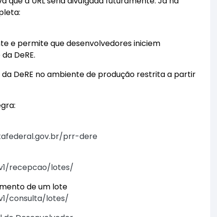
va que a URL seria divulgada futuramente. Já na
pleta:
te e permite que desenvolvedores iniciem
 da DeRE.
s da DeRE no ambiente de produção restrita a partir
gra:
itafederal.gov.br/prr-dere
/v1/recepcao/lotes/
amento de um lote
v1/consulta/lotes/