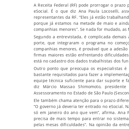
A Receita Federal (RF) pode prorrogar o praz
eSocial. É o que diz Ana Paula Locoselli, as
representantes da RF. “Eles já estão trabalhand
porque já estamos na metade de maio e ainda 
companhias menores”. Se nada for mudado, as M
Segundo a entrevistada, é complicada demais 
porte, que integraram o programa no começo
companhias menores, é provável que a adesão se
firmas maiores estão enfrentando dificuldades
está no cadastro dos dados trabalhistas dos fun
Outro ponto que preocupa os especialistas é
bastante requisitados para fazer a implementaç
equipe técnica suficiente para dar suporte e
diz Márcio Massao Shimomoto, president
Assessoramento no Estado de São Paulo (Sescon
Ele também chama atenção para o prazo difere
“O governo já deveria ter entrado no eSocial. N
só em janeiro do ano que vem”, afirma. Ana 
precisa de mais tempo para entrar no sistema
pelas mesas dificuldades”. Na opinião da entr