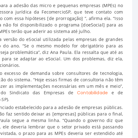
o para a adesão das micro e pequenas empresas (MPEs) no
sessora jurídica da FecomercioSP, que teve contato com
o com essa hipóteses [de prorrogação] ”, afirma ela. “Isso
não foi disponibilizado o programa [doeSocial] para as
PEs terão que aderir ao sistema até julho.
a versão do eSocial utilizada pelas empresas de grandes
 do ano. “Se o mesmo modelo for obrigatório para as
ja problemática”, diz Ana Paula. Ela ressalta que até as
 para se adaptar ao eSocial. Um dos problemas, diz ela,
cionários.
 o excesso de demanda sobre consultores de tecnologia,
ão do sistema. “Hoje essas firmas de consultoria não têm
 fazer as implementações necessárias em um mês e meio”,
e do Sindicato das Empresas de
Contabilidade
e de
-SP).
nciado estabelecido para a adesão de empresas públicas.
ão faz sentido deixar as [empresas] públicas para o final,
Paula segue a mesma linha. “Quando o governo diz que
, ele deveria lembrar que o setor privado está passando
evistada, o prazo para as MPEs deveria ser estendido até