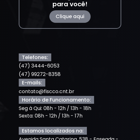
para você!
Clique aqui
Telefones:
(47) 3444-6053
(47) 99272-8358
E-mails:
contato@fiscco.cnt.br
Horário de Funcionamento:
Seg à Qui: 08h - 12h / 13h - 18h
Sexta: 08h - 12h / 13h - 17h
Estamos localizados na:
Avenida Santa Catarina, 538 - Enseada -