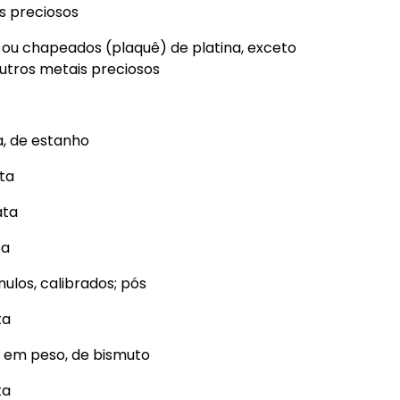
s preciosos
s ou chapeados (plaquê) de platina, exceto
utros metais preciosos
a, de estanho
ata
ata
ta
ulos, calibrados; pós
ta
, em peso, de bismuto
ta