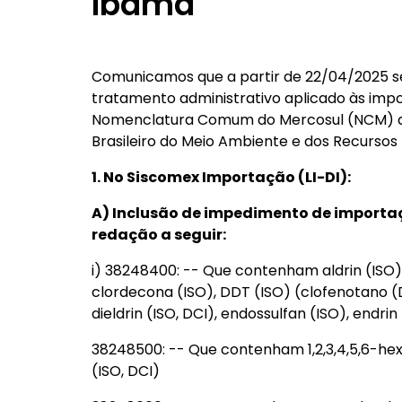
Ibama
Comunicamos que a partir de 22/04/2025 se
tratamento administrativo aplicado às impo
Nomenclatura Comum do Mercosul (NCM) abai
Brasileiro do Meio Ambiente e dos Recursos
1. No Siscomex Importação (LI-DI):
A) Inclusão de impedimento de import
redação a seguir:
i) 38248400: -- Que contenham aldrin (ISO),
clordecona (ISO), DDT (ISO) (clofenotano (DC
dieldrin (ISO, DCI), endossulfan (ISO), endri
38248500: -- Que contenham 1,2,3,4,5,6-hexa
(ISO, DCI)