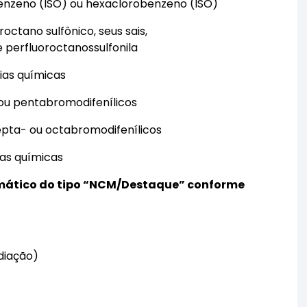
nzeno (ISO) ou hexaclorobenzeno (ISO)
ctano sulfônico, seus sais,
 perfluoroctanossulfonila
ias químicas
 ou pentabromodifenílicos
pta- ou octabromodifenílicos
ias químicas
omático do tipo “NCM/Destaque” conforme
diação)