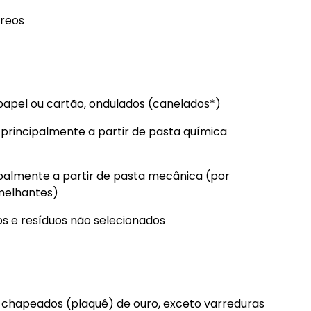
éreos
u papel ou cartão, ondulados (canelados*)
 principalmente a partir de pasta química
ipalmente a partir de pasta mecânica (por
emelhantes)
os e resíduos não selecionados
ou chapeados (plaquê) de ouro, exceto varreduras