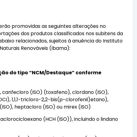
rão promovidas as seguintes alterações no
rtações dos produtos classificados nos subitens da
xo relacionados, sujeitos à anuência do Instituto
 Naturais Renováveis (Ibama):
ação do tipo “NCM/Destaque” conforme
 canfecloro (ISO) (toxafeno), clordano (ISO),
I), 1,1,1-tricloro-2,2-bis(p-clorofenil)etano),
n (ISO), heptacloro (ISO) ou mirex (ISO)
clorocicloexano (HCH (ISO)), incluindo o lindano