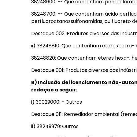
38248600: -- Que contenham pentaclorobe
38248700: -- Que contenham ácido perfluoro
perfluoroctanossulfonamidas, ou fluoreto de
Destaque 002: Produtos diversos das indústr
ii) 38248810: Que contenham éteres tetra-
38248820: Que contenham éteres hexa-, he
Destaque 001: Produtos diversos das indústr
B) Inclusão de licenciamento não-aut
redação a seguir:
i) 30029000: - Outros
Destaque 011: Remediador ambiental (reme
ii) 38249979: Outros