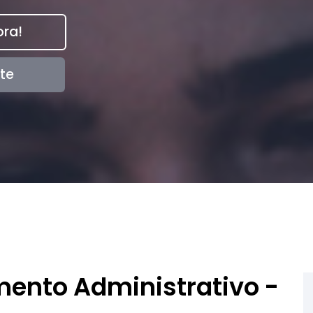
ra!
te
mento Administrativo -