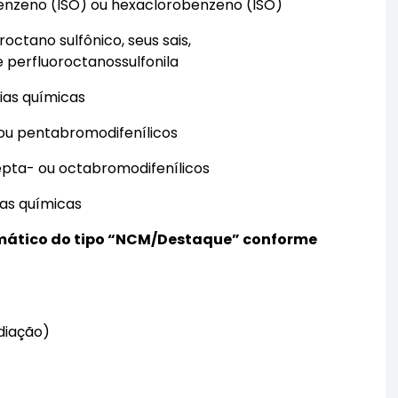
nzeno (ISO) ou hexaclorobenzeno (ISO)
ctano sulfônico, seus sais,
 perfluoroctanossulfonila
ias químicas
 ou pentabromodifenílicos
pta- ou octabromodifenílicos
ias químicas
omático do tipo “NCM/Destaque” conforme
diação)