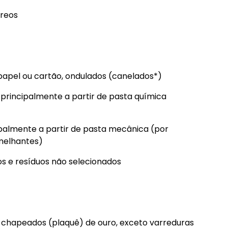
éreos
u papel ou cartão, ondulados (canelados*)
 principalmente a partir de pasta química
ipalmente a partir de pasta mecânica (por
emelhantes)
os e resíduos não selecionados
ou chapeados (plaquê) de ouro, exceto varreduras