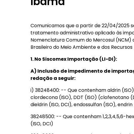
Ibama
Comunicamos que a partir de 22/04/2025 se
tratamento administrativo aplicado às impo
Nomenclatura Comum do Mercosul (NCM) abai
Brasileiro do Meio Ambiente e dos Recursos
1. No Siscomex Importação (LI-DI):
A) Inclusão de impedimento de import
redação a seguir:
i) 38248400: -- Que contenham aldrin (ISO),
clordecona (ISO), DDT (ISO) (clofenotano (DC
dieldrin (ISO, DCI), endossulfan (ISO), endri
38248500: -- Que contenham 1,2,3,4,5,6-hexa
(ISO, DCI)