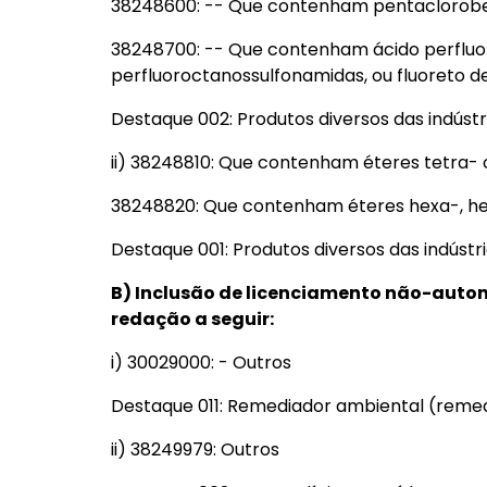
38248600: -- Que contenham pentaclorobe
38248700: -- Que contenham ácido perfluoro
perfluoroctanossulfonamidas, ou fluoreto de
Destaque 002: Produtos diversos das indústr
ii) 38248810: Que contenham éteres tetra-
38248820: Que contenham éteres hexa-, he
Destaque 001: Produtos diversos das indústr
B) Inclusão de licenciamento não-aut
redação a seguir:
i) 30029000: - Outros
Destaque 011: Remediador ambiental (reme
ii) 38249979: Outros