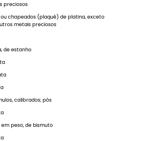
s preciosos
s ou chapeados (plaquê) de platina, exceto
utros metais preciosos
a, de estanho
ata
ata
ta
ulos, calibrados; pós
ta
, em peso, de bismuto
ta