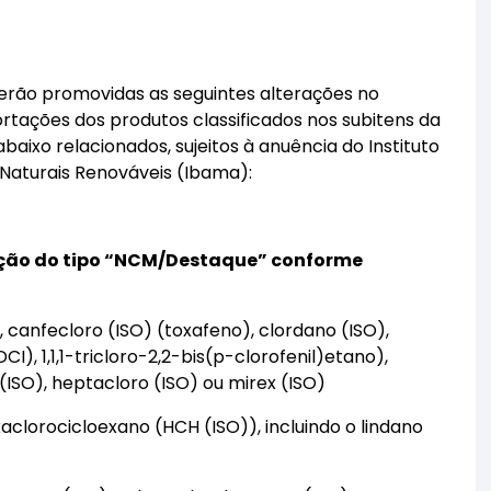
rão promovidas as seguintes alterações no
rtações dos produtos classificados nos subitens da
xo relacionados, sujeitos à anuência do Instituto
 Naturais Renováveis (Ibama):
ação do tipo “NCM/Destaque” conforme
 canfecloro (ISO) (toxafeno), clordano (ISO),
I), 1,1,1-tricloro-2,2-bis(p-clorofenil)etano),
n (ISO), heptacloro (ISO) ou mirex (ISO)
clorocicloexano (HCH (ISO)), incluindo o lindano