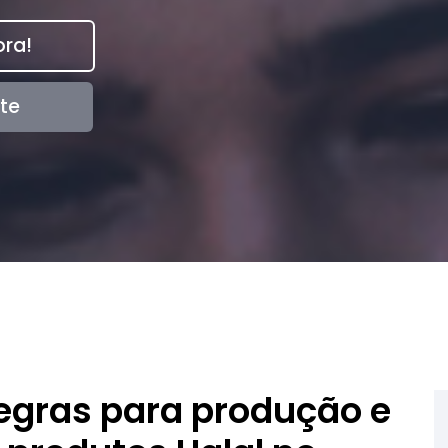
ra!
te
egras para produção e