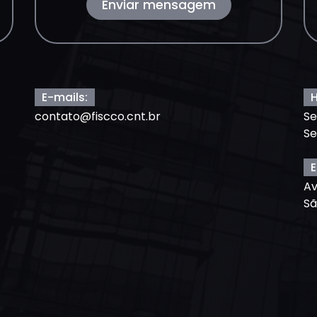
Enviar mensagem
E-mails:
H
contato@fiscco.cnt.br
Se
Se
E
Av
Sã