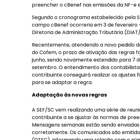
preencher o cBenef nas emissões da NF-e e
Segundo o cronograma estabelecido pela SE
campo cBenef ocorreria em 3 de fevereiro 
Diretoria de Administração Tributária (DIAT
Recentemente, atendendo a novo pedido do
do Cofem, o prazo de ativação das regras f
junho, sendo novamente estendido para 7 de 
setembro. O entendimento dos contabilistas
contribuinte conseguirá realizar os ajustes
para se adaptar a regra.
Adaptação às novas regras
A SEF/SC vem realizando uma série de reuni
contribuinte a se ajustar às normas de pre
Mensagens semanais estão sendo enviadas
corretamente. Os comunicados são emitidos 
(DTEC), informando uma relação com o núm