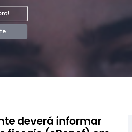
ra!
te
nte deverá informar