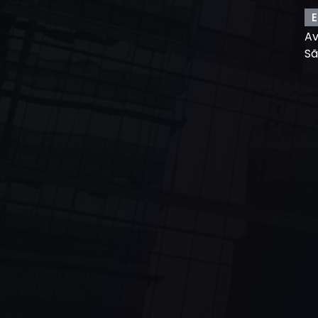
E
Av
Sã