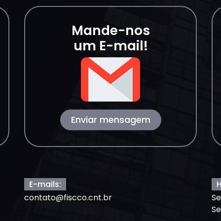
Mande-nos
um E-mail!
Enviar mensagem
E-mails:
H
contato@fiscco.cnt.br
Se
Se