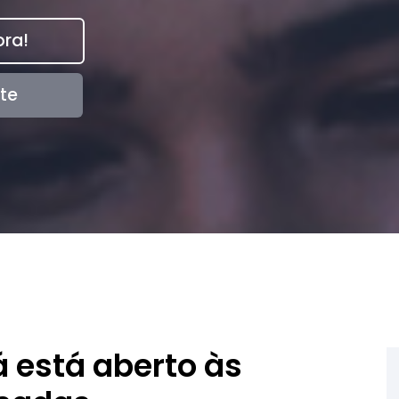
ra!
te
á está aberto às