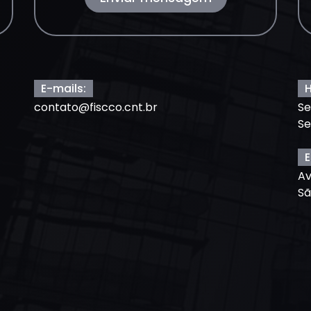
E-mails:
H
contato@fiscco.cnt.br
Se
Se
E
Av
Sã